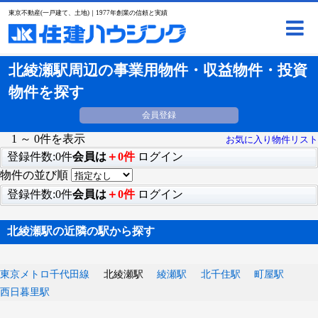
東京不動産(一戸建て、土地)｜1977年創業の信頼と実績
北綾瀬駅周辺の事業用物件・収益物件・投資
物件を探す
会員登録
1 ～ 0件を表示
お気に入り物件リスト
登録件数:0件
会員は
＋0件
ログイン
物件の並び順
登録件数:0件
会員は
＋0件
ログイン
北綾瀬駅の近隣の駅から探す
東京メトロ千代田線
北綾瀬駅
綾瀬駅
北千住駅
町屋駅
西日暮里駅