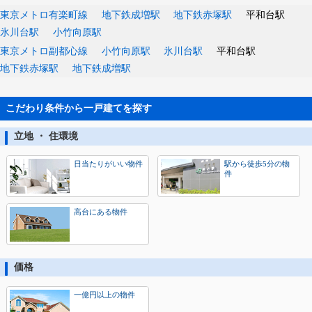
東京メトロ有楽町線
地下鉄成増駅
地下鉄赤塚駅
平和台駅
氷川台駅
小竹向原駅
東京メトロ副都心線
小竹向原駅
氷川台駅
平和台駅
地下鉄赤塚駅
地下鉄成増駅
こだわり条件から一戸建てを探す
立地 ・ 住環境
日当たりがいい物件
駅から徒歩5分の物
件
高台にある物件
価格
一億円以上の物件