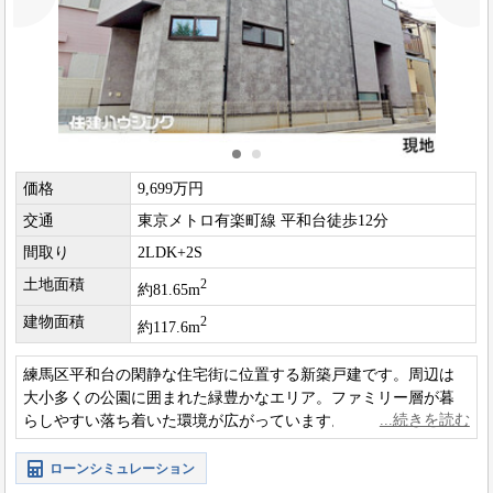
価格
9,699万円
交通
東京メトロ有楽町線 平和台徒歩12分
間取り
2LDK+2S
土地面積
2
約81.65m
建物面積
2
約117.6m
練馬区平和台の閑静な住宅街に位置する新築戸建です。周辺は
大小多くの公園に囲まれた緑豊かなエリア。ファミリー層が暮
らしやすい落ち着いた環境が広がっています。現地は南西角地
の為、日当り良好です。
ローンシミュレーション