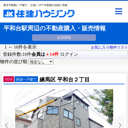
東京不動産(一戸建て、土地)｜1977年創業の信頼と実績
平和台駅周辺の不動産購入・販売情報
会員登録
1 ～ 16件を表示
お気に入り物件リスト
登録件数:16件
会員は
＋14件
ログイン
物件の並び順
練馬区 平和台２丁目
NEW
新築一戸建て