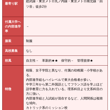
総武線・東京メトロ丸ノ内線・東京メトロ南北線「四
最寄り駅
ツ谷」徒歩2分
付属大学へ
の内部進学
－
率
服装
制服
高校募集
なし
校風
自主性－ 革新的★★ 保守的－ 管理規律★
桜蔭、女子学院と異なり、付属の幼稚園・小学校があ
る。
内部進学組もハイレベルで東大合格者が多い。
中学三年から第二外国語としてフランス語を学ぶほど
特徴
語学教育に力を入れている。理系科目より文系科目の
方に強い。
内部進学組と入試組が混在するなど、人間関係は複雑
な傾向。
カトリック系のミッション校