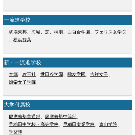
一流進学校
駒場東邦
、
海城
、
芝
、
桐朋
、
白百合学園
、
フェリス女学院
、
横浜雙葉
新・一流進学校
本郷
、
攻玉社
、
世田谷学園
、
鷗友学園
、
吉祥女子
、
頌栄女子学院
大学付属校
慶應義塾普通部
、
慶應義塾中等部
、
早稲田中学校・高等学校
、
早稲田実業学校
、
青山学院
、
学習院