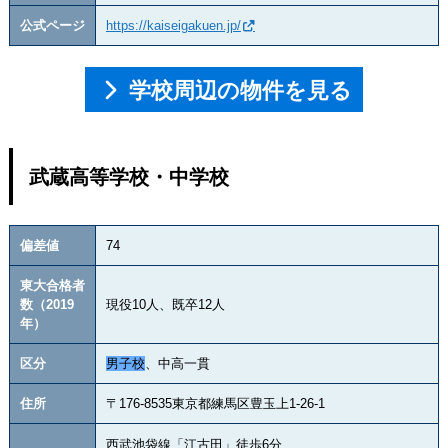
公式ページ
https://kaiseigakuen.jp/
学校周辺の物件を見る
武蔵高等学校・中学校
偏差値
74
東大合格者
数（2019
現役10人、既卒12人
年）
区分
男子校
、中高一貫
住所
〒176-8535東京都練馬区豊玉上1-26-1
西武池袋線「江古田」徒歩6分