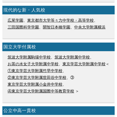
現代的な新・人気校
広尾学園
、
東京都市大学等々力中学校・高等学校
、
三田国際科学学園
、
開智日本橋学園
、
中央大学附属横浜
国立大学付属校
筑波大学附属駒場中学校
、
筑波大学附属中学校
、
お茶の水女子大学附属中学校
、
東京学芸大学附属中学校
＜
①東京学芸大学附属竹早中学校
、
②東京学芸大学附属世田谷中学校
、③
東京学芸大学附属小金井中学校
、
④東京学芸大学附属国際中等教育学校
＞
公立中高一貫校