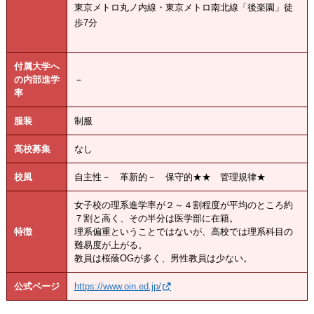
東京メトロ丸ノ内線・東京メトロ南北線「後楽園」徒
歩7分
付属大学へ
の内部進学
－
率
服装
制服
高校募集
なし
校風
自主性－ 革新的－ 保守的★★ 管理規律★
女子校の理系進学率が２～４割程度が平均のところ約
７割と高く、その半分は医学部に在籍。
特徴
理系偏重ということではないが、高校では理系科目の
難易度が上がる。
教員は桜蔭OGが多く、男性教員は少ない。
公式ページ
https://www.oin.ed.jp/