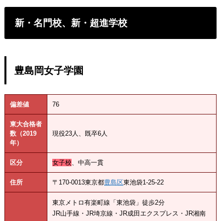
新・名門校、新・超進学校
豊島岡女子学園
偏差値
76
東大合格者
数（2019
現役23人、既卒6人
年）
区分
女子校
、中高一貫
住所
〒170-0013東京都
豊島区
東池袋1-25-22
東京メトロ有楽町線「東池袋」徒歩2分
JR山手線・JR埼京線・JR成田エクスプレス・JR湘南