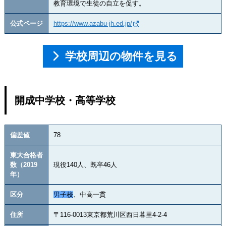
教育環境で生徒の自立を促す。
公式ページ
https://www.azabu-jh.ed.jp/
学校周辺の物件を見る
開成中学校・高等学校
偏差値
78
東大合格者
数（2019
現役140人、既卒46人
年）
区分
男子校
、中高一貫
住所
〒116-0013東京都荒川区西日暮里4-2-4