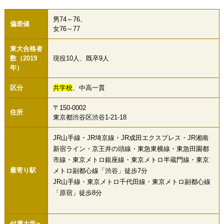
男74～76、
偏差値
女76～77
東大合格者
数（2019
現役10人、既卒9人
年）
区分
共学校
、中高一貫
〒150-0002
住所
東京都渋谷区渋谷1-21-18
JR山手線・JR埼京線・JR成田エクスプレス・JR湘南
新宿ライン・京王井の頭線・東急東横線・東急田園都
市線・東京メトロ銀座線・東京メトロ半蔵門線・東京
最寄り駅
メトロ副都心線「渋谷」徒歩7分
JR山手線・東京メトロ千代田線・東京メトロ副都心線
「原宿」徒歩8分
付属大学へ