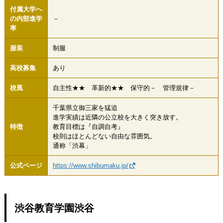
付属大学へ
の内部進学
－
率
服装
制服
高校募集
あり
校風
自主性★★ 革新的★★ 保守的－ 管理規律－
千葉県立御三家を猛追
進学実績は近隣の公立校を大きく突き放す。
特徴
教育目標は『自調自考』
校則はほとんどない自由な雰囲気。
通称「渋幕」
公式ページ
https://www.shibumaku.jp/
渋谷教育学園渋谷