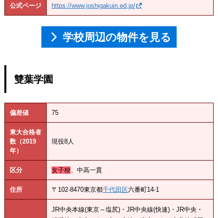
公式ページ
https://www.joshigakuin.ed.jp/
学校周辺の物件を見る
雙葉学園
偏差値
75
東大合格者
数（2019
現役8人
年）
区分
女子校
、中高一貫
住所
〒102-8470東京都
千代田区
六番町14-1
JR中央本線(東京～塩尻)・JR中央線(快速)・JR中央・