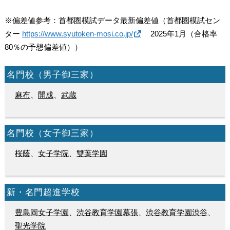
※偏差値参考：首都圏模試データ最新偏差値（首都圏模試セン
ター
https://www.syutoken-mosi.co.jp/
2025年1月（合格率
80％の予想偏差値））
名門校（男子御三家）
麻布
、
開成
、
武蔵
名門校（女子御三家）
桜蔭
、
女子学院
、
雙葉学園
新・名門超進学校
豊島岡女子学園
、
渋谷教育学園幕張
、
渋谷教育学園渋谷
、
聖光学院