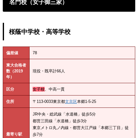
名門校（女子御三家）
桜蔭中学校・高等学校
偏差値
78
東大合格者
数（2019
現役・既卒計66人
年）
区分
女子校
、中高一貫
住所
〒113-0033東京都
文京区
本郷1-5-25
JR中央・総武線「水道橋」徒歩5分
都営三田線「水道橋」徒歩3分
東京メトロ丸ノ内線・都営大江戸線「本郷三丁目」徒
最寄り駅
歩7分