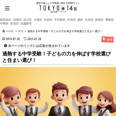
東京の暮らしや不動産に関するWEBサイト
世田谷区
目黒区
品川区
大田区
渋谷区
千代田区
中央区
港区
文京区
新宿区
豊島区
中野区
杉並区
武蔵野市
HOME
教育
過熱する中学受験！子どもの力を伸ばす学校選びと住まい選び！
2019.07.28
2025.01.20
教育
当ページのリンクには広告が含まれています
過熱する中学受験！子どもの力を伸ばす学校選び
と住まい選び！