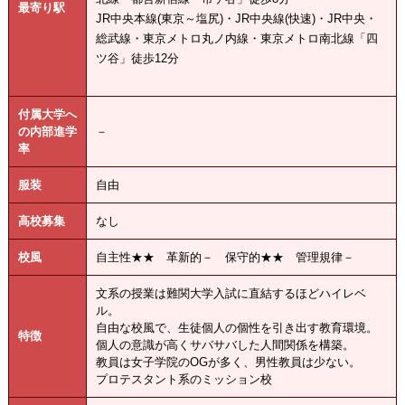
最寄り駅
JR中央本線(東京～塩尻)・JR中央線(快速)・JR中央・
総武線・東京メトロ丸ノ内線・東京メトロ南北線「四
ツ谷」徒歩12分
付属大学へ
の内部進学
－
率
服装
自由
高校募集
なし
校風
自主性★★ 革新的－ 保守的★★ 管理規律－
文系の授業は難関大学入試に直結するほどハイレベ
ル。
自由な校風で、生徒個人の個性を引き出す教育環境。
特徴
個人の意識が高くサバサバした人間関係を構築。
教員は女子学院のOGが多く、男性教員は少ない。
プロテスタント系のミッション校