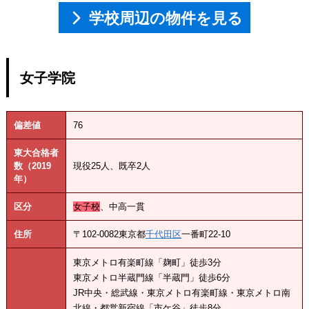
学校周辺の物件を見る
女子学院
偏差値
76
東大合格者
数（2019
現役25人、既卒2人
年）
区分
女子校
、中高一貫
住所
〒102-0082東京都
千代田区
一番町22-10
東京メトロ有楽町線「麹町」徒歩3分
東京メトロ半蔵門線「半蔵門」徒歩6分
JR中央・総武線・東京メトロ有楽町線・東京メトロ南
北線・都営新宿線「市ケ谷」徒歩8分