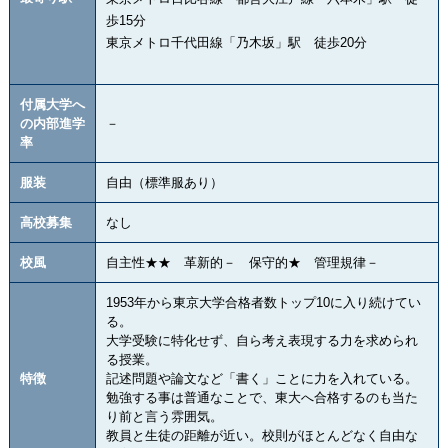
歩15分
東京メトロ千代田線「乃木坂」駅 徒歩20分
付属大学へ
の内部進学
－
率
服装
自由（標準服あり）
高校募集
なし
校風
自主性★★ 革新的－ 保守的★ 管理規律－
1953年から東京大学合格者数トップ10に入り続けてい
る。
大学受験に特化せず、自ら考え表現する力を求められ
る授業。
特徴
記述問題や論文など「書く」ことに力を入れている。
勉強する事は普通なことで、東大へ合格するのも当た
り前と言う雰囲気。
教員と生徒の距離が近い。校則がほとんどなく自由な