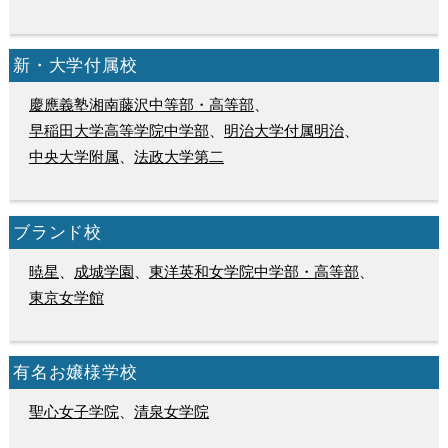
新・大学付属校
慶應義塾湘南藤沢中等部・高等部
、
早稲田大学高等学院中学部
、
明治大学付属明治
、
中央大学附属
、
法政大学第二
ブランド校
暁星
、
成城学園
、
東洋英和女学院中学部・高等部
、
東京女学館
有名お嬢様学校
聖心女子学院
、
清泉女学院