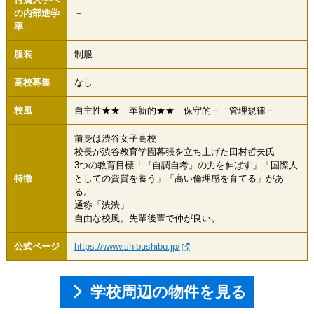
の内部進学
－
率
服装
制服
高校募集
なし
校風
自主性★★ 革新的★★ 保守的－ 管理規律－
前身は渋谷女子高校
校長が渋谷教育学園幕張を立ち上げた田村哲夫氏
3つの教育目標「『自調自考』の力を伸ばす」「国際人
特徴
としての資質を養う」「高い倫理感を育てる」があ
る。
通称「渋渋」
自由な校風。先輩後輩で仲が良い。
公式ページ
https://www.shibushibu.jp/
学校周辺の物件を見る