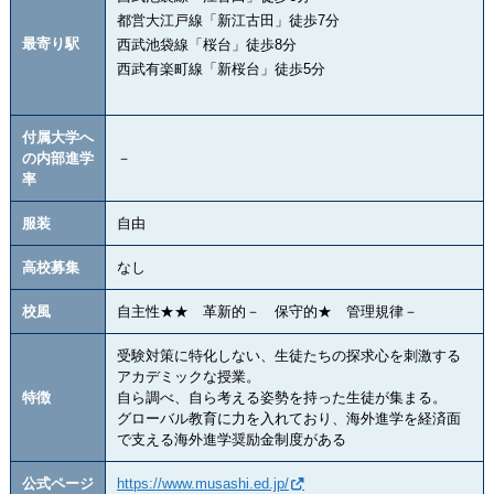
都営大江戸線「新江古田」徒歩7分
最寄り駅
西武池袋線「桜台」徒歩8分
西武有楽町線「新桜台」徒歩5分
付属大学へ
の内部進学
－
率
服装
自由
高校募集
なし
校風
自主性★★ 革新的－ 保守的★ 管理規律－
受験対策に特化しない、生徒たちの探求心を刺激する
アカデミックな授業。
特徴
自ら調べ、自ら考える姿勢を持った生徒が集まる。
グローバル教育に力を入れており、海外進学を経済面
で支える海外進学奨励金制度がある
公式ページ
https://www.musashi.ed.jp/