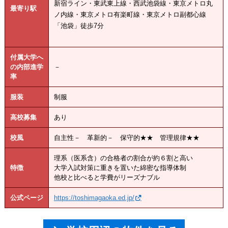
新宿ライン・東武東上線・西武池袋線・東京メトロ丸
最寄り駅
ノ内線・東京メトロ有楽町線・東京メトロ副都心線
「池袋」徒歩7分
付属大学へ
の内部進学
－
率
服装
制服
高校募集
あり
校風
自主性－ 革新的－ 保守的★★ 管理規律★★
理系（医系含）の合格者の割合が約６割と高い
特徴
大学入試対策に重きを置いた綿密な指導体制
他校と比べると学費がリーズナブル
公式ページ
https://toshimagaoka.ed.jp/