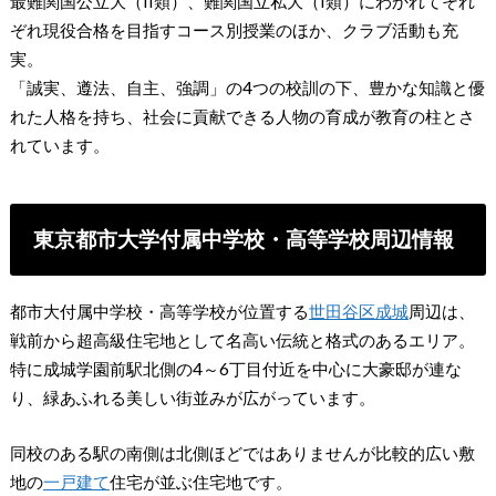
最難関国公立大（II類）、難関国立私大（I類）にわかれてそれ
ぞれ現役合格を目指すコース別授業のほか、クラブ活動も充
実。
「誠実、遵法、自主、強調」の4つの校訓の下、豊かな知識と優
れた人格を持ち、社会に貢献できる人物の育成が教育の柱とさ
れています。
東京都市大学付属中学校・高等学校周辺情報
都市大付属中学校・高等学校が位置する
世田谷区
成城
周辺は、
戦前から超高級住宅地として名高い伝統と格式のあるエリア。
特に成城学園前駅北側の4～6丁目付近を中心に大豪邸が連な
り、緑あふれる美しい街並みが広がっています。
同校のある駅の南側は北側ほどではありませんが比較的広い敷
地の
一戸建て
住宅が並ぶ住宅地です。