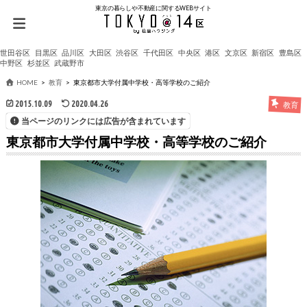
東京の暮らしや不動産に関するWEBサイト
世田谷区
目黒区
品川区
大田区
渋谷区
千代田区
中央区
港区
文京区
新宿区
豊島区
中野区
杉並区
武蔵野市
HOME
教育
東京都市大学付属中学校・高等学校のご紹介
2015.10.09
2020.04.26
教育
当ページのリンクには広告が含まれています
東京都市大学付属中学校・高等学校のご紹介