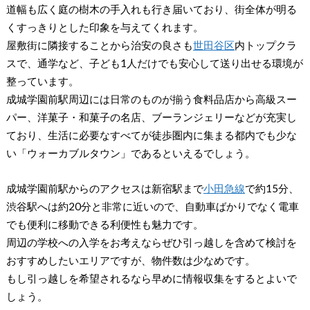
道幅も広く庭の樹木の手入れも行き届いており、街全体が明る
くすっきりとした印象を与えてくれます。
屋敷街に隣接することから治安の良さも
世田谷区
内トップクラ
スで、通学など、子ども1人だけでも安心して送り出せる環境が
整っています。
成城学園前駅周辺には日常のものが揃う食料品店から高級スー
パー、洋菓子・和菓子の名店、ブーランジェリーなどが充実し
ており、生活に必要なすべてが徒歩圏内に集まる都内でも少な
い「ウォーカブルタウン」であるといえるでしょう。
成城学園前駅からのアクセスは新宿駅まで
小田急線
で約15分、
渋谷駅へは約20分と非常に近いので、自動車ばかりでなく電車
でも便利に移動できる利便性も魅力です。
周辺の学校への入学をお考えならぜひ引っ越しを含めて検討を
おすすめしたいエリアですが、物件数は少なめです。
もし引っ越しを希望されるなら早めに情報収集をするとよいで
しょう。