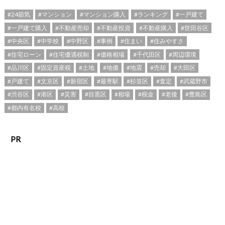
#24節気
#マンション
#マンション購入
#ランキング
#一戸建て
#一戸建て購入
#不動産売却
#不動産投資
#不動産購入
#世田谷区
#中央区
#中学校
#中野区
#事例
#住まい
#住みやすさ
#住宅ローン
#住宅優遇税制
#価格相場
#千代田区
#周辺環境
#品川区
#固定資産税
#土地
#地価
#地震
#売却
#大田区
#戸建て
#文京区
#新宿区
#最寄駅
#杉並区
#査定
#武蔵野市
#渋谷区
#港区
#災害
#目黒区
#相場
#税金
#老後
#豊島区
#都内有名校
#高校
PR