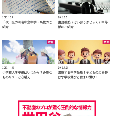
2015.10.9
2016.5.5
千代田区の有名私立中学・高校のご
慶應義塾（けいおうぎじゅく）中等
紹介
部のご紹介
教育
教育
2017.11.30
2019.7.28
小学校入学準備はいつから？必要な
過熱する中学受験！子どもの力を伸
ものリストと心構え
ばす学校選びと住まい選び！