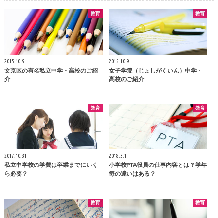
教育
教育
2015.10.9
2015.10.9
文京区の有名私立中学・高校のご紹
女子学院（じょしがくいん）中学・
介
高校のご紹介
教育
教育
2017.10.31
2018.3.1
私立中学校の学費は卒業までにいく
小学校PTA役員の仕事内容とは？学年
ら必要？
毎の違いはある？
教育
教育