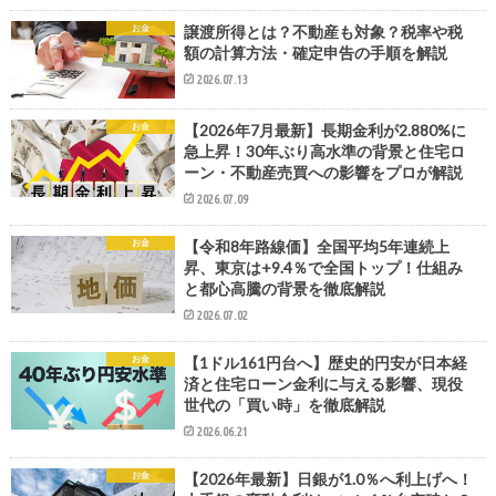
お金
譲渡所得とは？不動産も対象？税率や税
額の計算方法・確定申告の手順を解説
2026.07.13
お金
【2026年7月最新】長期金利が2.880%に
急上昇！30年ぶり高水準の背景と住宅ロ
ーン・不動産売買への影響をプロが解説
2026.07.09
お金
【令和8年路線価】全国平均5年連続上
昇、東京は+9.4％で全国トップ！仕組み
と都心高騰の背景を徹底解説
2026.07.02
お金
【1ドル161円台へ】歴史的円安が日本経
済と住宅ローン金利に与える影響、現役
世代の「買い時」を徹底解説
2026.06.21
お金
【2026年最新】日銀が1.0％へ利上げへ！