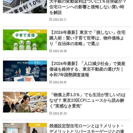
大手銀の変動金利はついに1％台突破か？
住宅ローンへの影響と後悔しない買い時
を解説
2026.06.11
お金
【2026年最新】東京で「損しない」住宅
購入術：賢い子育て世帯は、物件価格よ
り「自治体の攻略」で選ぶ
2026.06.08
住まい
【2026年最新】「人口減少社会」で資産
価値を維持する、東京不動産の選び方｜
令和7年国勢調査速報
2026.06.05
お金
「物価上昇1.3％」でも生活が苦しいのは
なぜ？ 東京23区CPIニュースから読み解
く“実感なき景気”
2026.05.30
お金
残価設定型住宅ローンとは？メリット・
デメリットとリバースモーゲージとの違