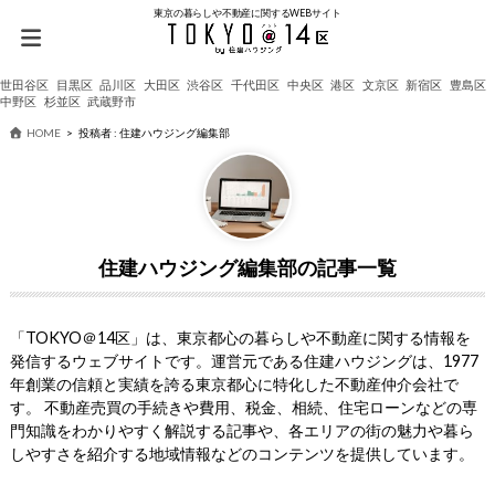
東京の暮らしや不動産に関するWEBサイト
世田谷区
目黒区
品川区
大田区
渋谷区
千代田区
中央区
港区
文京区
新宿区
豊島区
中野区
杉並区
武蔵野市
HOME
投稿者 : 住建ハウジング編集部
住建ハウジング編集部
「TOKYO＠14区」は、東京都心の暮らしや不動産に関する情報を
発信するウェブサイトです。運営元である住建ハウジングは、1977
年創業の信頼と実績を誇る東京都心に特化した不動産仲介会社で
す。 不動産売買の手続きや費用、税金、相続、住宅ローンなどの専
門知識をわかりやすく解説する記事や、各エリアの街の魅力や暮ら
しやすさを紹介する地域情報などのコンテンツを提供しています。