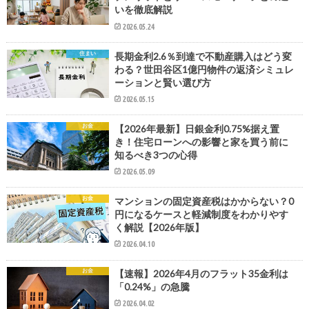
いを徹底解説
2026.05.24
住まい
長期金利2.6％到達で不動産購入はどう変
わる？世田谷区1億円物件の返済シミュレ
ーションと賢い選び方
2026.05.15
お金
【2026年最新】日銀金利0.75%据え置
き！住宅ローンへの影響と家を買う前に
知るべき3つの心得
2026.05.09
お金
マンションの固定資産税はかからない？0
円になるケースと軽減制度をわかりやす
く解説【2026年版】
2026.04.10
お金
【速報】2026年4月のフラット35金利は
「0.24%」の急騰
2026.04.02