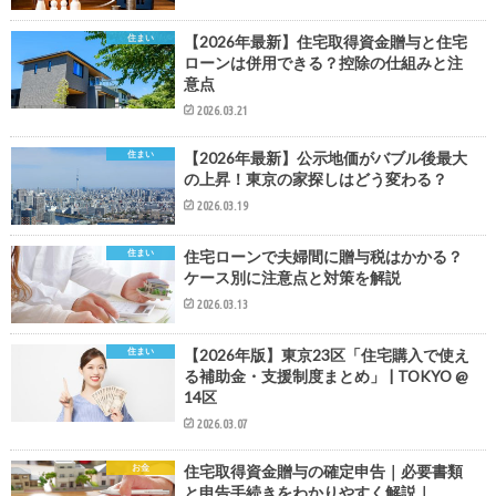
住まい
【2026年最新】住宅取得資金贈与と住宅
ローンは併用できる？控除の仕組みと注
意点
2026.03.21
住まい
【2026年最新】公示地価がバブル後最大
の上昇！東京の家探しはどう変わる？
2026.03.19
住まい
住宅ローンで夫婦間に贈与税はかかる？
ケース別に注意点と対策を解説
2026.03.13
住まい
【2026年版】東京23区「住宅購入で使え
る補助金・支援制度まとめ」 | TOKYO @
14区
2026.03.07
お金
住宅取得資金贈与の確定申告｜必要書類
と申告手続きをわかりやすく解説｜