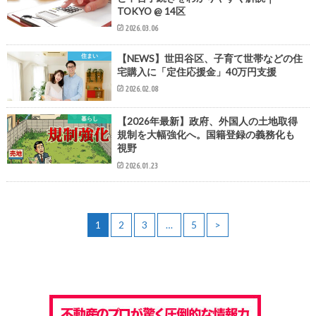
TOKYO @ 14区
2026.03.06
住まい
【NEWS】世田谷区、子育て世帯などの住
宅購入に「定住応援金」40万円支援
2026.02.08
暮らし
【2026年最新】政府、外国人の土地取得
規制を大幅強化へ。国籍登録の義務化も
視野
2026.01.23
1
2
3
…
5
>