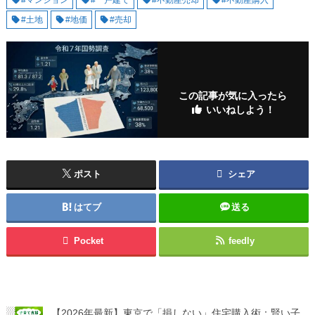
#土地
#地価
#売却
この記事が気に入ったら
いいねしよう！
ポスト
シェア
はてブ
送る
Pocket
feedly
【2026年最新】東京で「損しない」住宅購入術：賢い子