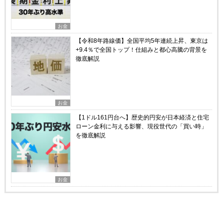
お金
【令和8年路線価】全国平均5年連続上昇、東京は
+9.4％で全国トップ！仕組みと都心高騰の背景を
徹底解説
お金
【1ドル161円台へ】歴史的円安が日本経済と住宅
ローン金利に与える影響、現役世代の「買い時」
を徹底解説
お金