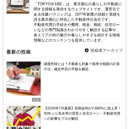
「TOKYO＠14区」は、東京都心の暮らしや不動産に
関する情報を発信するウェブサイトです。運営元で
ある住建ハウジングは、1977年創業の信頼と実績を
誇る東京都心に特化した不動産仲介会社です。
不動産売買の手続きや費用、税金、相続、住宅ロー
ンなどの専門知識をわかりやすく解説する記事や、
各エリアの街の魅力や暮らしやすさを紹介する地域
情報などのコンテンツを提供しています。
投稿者アーカイブ
最新の投稿
譲渡所得とは？不動産も対象？税率や税額の計算
方法・確定申告の手順を解説
お金
【2026年7月最新】長期金利が2.880%に急上昇！
30年ぶり高水準の背景と住宅ローン・不動産売買
への影響をプロが解説