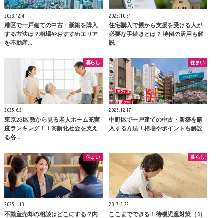
2023.12.4
2025.10.31
港区で一戸建ての中古・新築を購入
住宅購入で親から支援を受ける人が
する方法は？相場やおすすめエリア
必要な手続きとは？ 特例の活用も解
を不動産…
説
暮らし
住まい
2025.6.21
2023.12.17
東京23区 数から見る老人ホーム充実
中野区で一戸建ての中古・新築を購
度ランキング！！高齢化社会を支え
入する方法！相場やポイントも解説
る各…
住まい
暮らし
2025.1.13
2017.3.28
不動産売却の相談はどこにする？内
ここまでできる！待機児童対策（1）