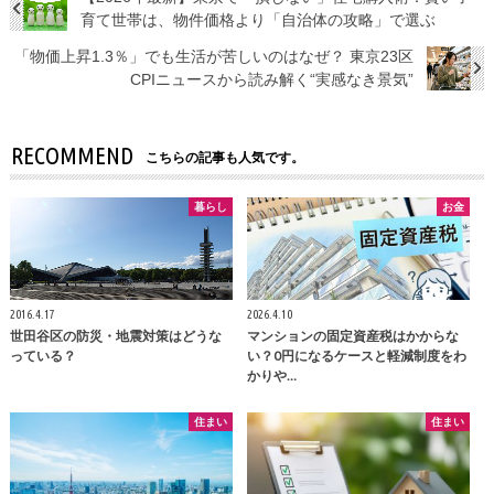
育て世帯は、物件価格より「自治体の攻略」で選ぶ
「物価上昇1.3％」でも生活が苦しいのはなぜ？ 東京23区
CPIニュースから読み解く“実感なき景気”
RECOMMEND
こちらの記事も人気です。
暮らし
お金
2016.4.17
2026.4.10
世田谷区の防災・地震対策はどうな
マンションの固定資産税はかからな
っている？
い？0円になるケースと軽減制度をわ
かりや…
住まい
住まい