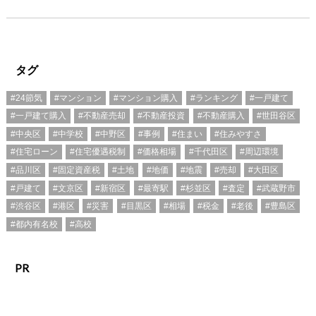
タグ
#24節気
#マンション
#マンション購入
#ランキング
#一戸建て
#一戸建て購入
#不動産売却
#不動産投資
#不動産購入
#世田谷区
#中央区
#中学校
#中野区
#事例
#住まい
#住みやすさ
#住宅ローン
#住宅優遇税制
#価格相場
#千代田区
#周辺環境
#品川区
#固定資産税
#土地
#地価
#地震
#売却
#大田区
#戸建て
#文京区
#新宿区
#最寄駅
#杉並区
#査定
#武蔵野市
#渋谷区
#港区
#災害
#目黒区
#相場
#税金
#老後
#豊島区
#都内有名校
#高校
PR