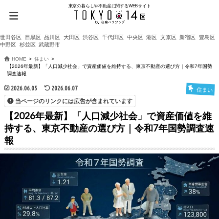
東京の暮らしや不動産に関するWEBサイト
世田谷区
目黒区
品川区
大田区
渋谷区
千代田区
中央区
港区
文京区
新宿区
豊島区
中野区
杉並区
武蔵野市
HOME
住まい
【2026年最新】「人口減少社会」で資産価値を維持する、東京不動産の選び方｜令和7年国勢
調査速報
2026.06.05
2026.06.07
住まい
当ページのリンクには広告が含まれています
【2026年最新】「人口減少社会」で資産価値を維
持する、東京不動産の選び方｜令和7年国勢調査速
報