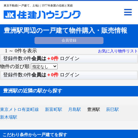
東京不動産(一戸建て、土地)｜1977年創業の信頼と実績
豊洲駅周辺の一戸建て物件購入・販売情報
会員登録
1 ～ 0件を表示
お気に入り物件リスト
登録件数:0件
会員は
＋0件
ログイン
物件の並び順
登録件数:0件
会員は
＋0件
ログイン
豊洲駅の近隣の駅から探す
東京メトロ有楽町線
新富町駅
月島駅
豊洲駅
辰巳駅
新木場駅
こだわり条件から一戸建てを探す