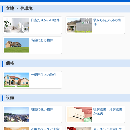
立地 ・ 住環境
日当たりがいい物件
駅から徒歩5分の物
件
高台にある物件
価格
一億円以上の物件
設備
地震に強い物件
暖房設備・冷房設備
が充実
収納スペースが充実
キッチンが充実して