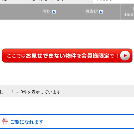
価格
最寄駅
土地面
含む 1 ～ 0件を表示しています
0 件
ご覧になれます