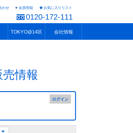
合わせ
会員登録
お気に入りリスト
0120-172-111
TOKYO@14区
会社情報
ャラリー
ュール
TOKYO@14区トップ
ブランド 高級住宅街
住まいのお役立ち
税・住宅ローン
不動産投資のポイント
防災！東京の地震
地域情報「東京さんぽ」
会社概要
アクセス
住建ハウジング上原支店
住建ハウジング中野
採用情報
販売情報
ログイン