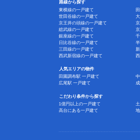
路線から探す
東横線の一戸建て
田
世田谷線の一戸建て
大
京王井の頭線の一戸建て
京
総武線の一戸建て
京
銀座線の一戸建て
千
日比谷線の一戸建て
半
三田線の一戸建て
新
西武新宿線の一戸建て
西
人気エリアの物件
田園調布駅 一戸建て
中
広尾駅 一戸建て
成
こだわり条件から探す
1億円以上の一戸建て
土
高台にある一戸建て
地