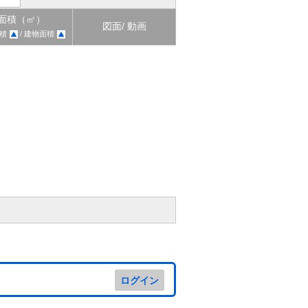
面積（㎡）
図面/ 動画
積
/ 建物面積
ログイン