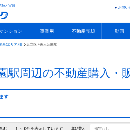
信頼と実績
お問い
マンション
事業用
不動産売却
動画
動産(エリア別)
足立区 >
舎人公園駅
エリアで探す
沿線で探す
本日の新着物件
今週の新着物件
エリアで探す
沿線で探す
本日の新着物件
今週の新着物件
不動産売却トップ
簡単無料査定
不動産売却の流れ
不動産売却 Q&A
海外からの不動産売買
住まなび
TVCMギ
放送スケジ
お客様の声
園駅周辺の不動産購入・
ます
含む 1 ～ 0件を表示しています
並び替え：