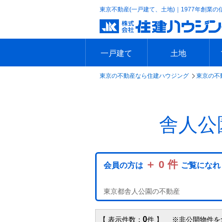
東京不動産(一戸建て、土地)｜1977年創業の
一戸建て
土地
東京の不動産なら住建ハウジング
東京の不
エリアで探す
沿線で探す
新築一戸建て
中古一戸建て
本日の新着物件
今週の新着物件
エリアで探す
沿線で探す
本日の新着物件
今週の新着物件
舎人公
＋ 0 件
会員の方は
ご覧になれ
東京都舎人公園の不動産
0
【 表示件数：
件 】 ※非公開物件を