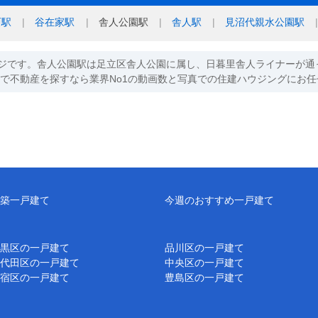
西駅
谷在家駅
舎人公園駅
舎人駅
見沼代親水公園駅
ジです。舎人公園駅は足立区舎人公園に属し、日暮里舎人ライナーが通
駅で不動産を探すなら業界No1の動画数と写真での住建ハウジングにお
築一戸建て
今週のおすすめ一戸建て
黒区の一戸建て
品川区の一戸建て
代田区の一戸建て
中央区の一戸建て
宿区の一戸建て
豊島区の一戸建て