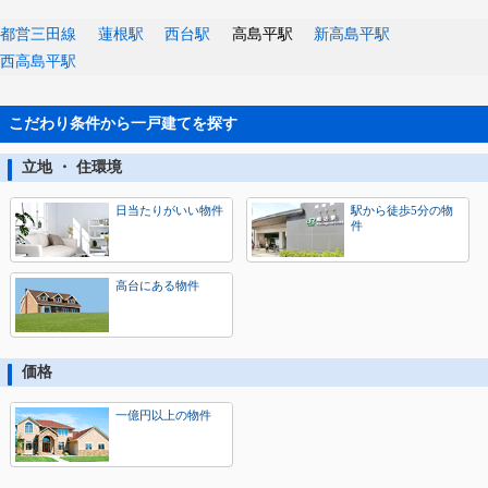
都営三田線
蓮根駅
西台駅
高島平駅
新高島平駅
西高島平駅
こだわり条件から一戸建てを探す
立地 ・ 住環境
日当たりがいい物件
駅から徒歩5分の物
件
高台にある物件
価格
一億円以上の物件