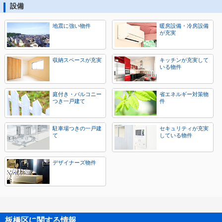
設備
地震に強い物件
暖房設備・冷房設備
が充実
収納スペースが充実
キッチンが充実して
いる物件
庭付き・バルコニー
省エネルギー対策物
つき一戸建て
件
駐車場つきの一戸建
セキュリティが充実
て
している物件
デザイナーズ物件
板橋区に関する情報