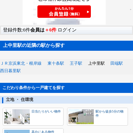
登録件数:6件
会員は
＋6件
ログイン
上中里駅の近隣の駅から探す
ＪＲ京浜東北・根岸線
東十条駅
王子駅
上中里駅
田端駅
西日暮里駅
こだわり条件から一戸建てを探す
立地 ・ 住環境
日当たりがいい物件
駅から徒歩5分の物
件
高台にある物件