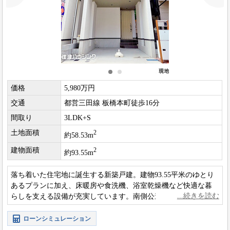
価格
5,980万円
交通
都営三田線 板橋本町徒歩16分
間取り
3LDK+S
土地面積
2
約58.53m
建物面積
2
約93.55m
落ち着いた住宅地に誕生する新築戸建。建物93.55平米のゆとり
あるプランに加え、床暖房や食洗機、浴室乾燥機など快適な暮
らしを支える設備が充実しています。南側公道に面し、明るく
開放感のある住まいです。
ローンシミュレーション