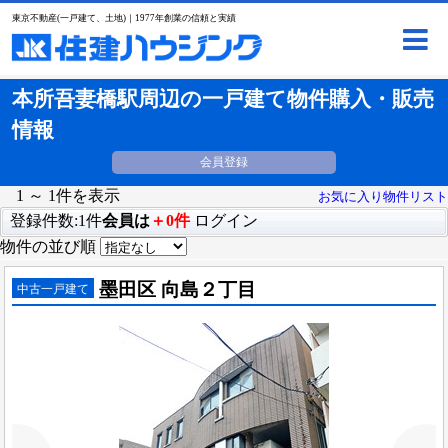
東京不動産(一戸建て、土地)｜1977年創業の信頼と実績
本所吾妻橋駅周辺の一戸建て物件購入・販売
情報
会員登録
1 ～ 1件を表示
お気に入り物件リスト
登録件数:1件
会員は
＋0件
ログイン
物件の並び順
墨田区 向島２丁目
中古一戸建て