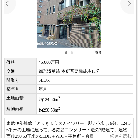
価格
45,000万円
交通
都営浅草線 本所吾妻橋徒歩11分
間取り
5LDK
築年月
年月
土地面積
2
約124.36m
建物面積
2
約290.53m
東武伊勢崎線「とうきょうスカイツリー」駅から徒歩9分。124.3
6平米の土地に建っている鉄筋コンクリート造の3階建て。建物
面積290.53平米の5LDK＋WIC＋事務所＋倉庫。