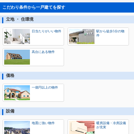
こだわり条件から一戸建てを探す
立地 ・ 住環境
日当たりがいい物件
駅から徒歩5分の物
件
高台にある物件
価格
一億円以上の物件
設備
地震に強い物件
暖房設備・冷房設備
が充実