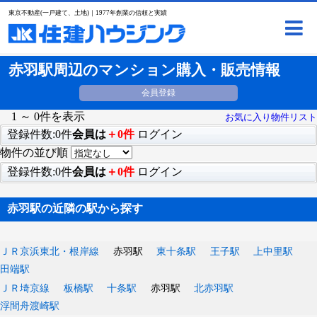
東京不動産(一戸建て、土地)｜1977年創業の信頼と実績
赤羽駅周辺のマンション購入・販売情報
会員登録
1 ～ 0件を表示
お気に入り物件リスト
登録件数:0件
会員は
＋0件
ログイン
物件の並び順
登録件数:0件
会員は
＋0件
ログイン
赤羽駅の近隣の駅から探す
ＪＲ京浜東北・根岸線
赤羽駅
東十条駅
王子駅
上中里駅
田端駅
ＪＲ埼京線
板橋駅
十条駅
赤羽駅
北赤羽駅
浮間舟渡崎駅