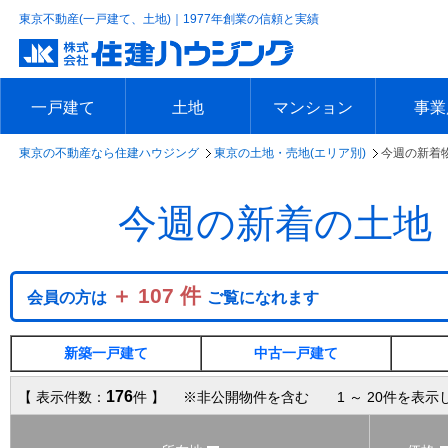
東京不動産(一戸建て、土地)｜1977年創業の信頼と実績
一戸建て
土地
マンション
事業
東京の不動産なら住建ハウジング
東京の土地・売地(エリア別)
今週の新着
エリアで探す
沿線で探す
新築一戸建て
中古一戸建て
本日の新着物件
今週の新着物件
エリアで探す
沿線で探す
本日の新着物件
今週の新着物件
エリアで探す
沿線で探す
本日の新着物件
今週の新着物件
エリア
沿線で
本日の
今週の
今週の新着の土地
＋ 107 件
会員の方は
ご覧になれます
新築一戸建て
中古一戸建て
176
【 表示件数：
件 】 ※非公開物件を含む 1 ～ 20件を表示