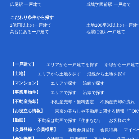
広尾駅 一戸建て
成城学園前駅 一戸建て
こだわり条件から探す
1億円以上の一戸建て
土地100平米以上の一戸建
高台にある一戸建て
地震に強い一戸建て
【一戸建て】
エリアから一戸建てを探す
沿線から一戸建
【土地】
エリアから土地を探す
沿線から土地を探す
【マンション】
エリアで探す
沿線で探す
【事業用物件】
エリアで探す
沿線で探す
【不動産売却】
不動産売却・無料査定
不動産売却の流れ
【お役立ち情報】
東京の暮らしや不動産に関する情報『TOKY
【動画】
不動産は動画で探す『住まなび』
お客様の声
【会員登録・会員様用】
新規会員登録
会員特典
マイペ
【会社概要】
会社概要
採用情報
アクセス
住建ハウジ