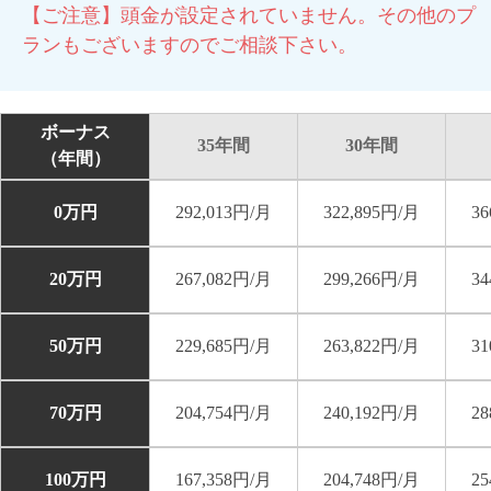
【ご注意】頭金が設定されていません。その他のプ
ランもございますのでご相談下さい。
ボーナス
35年間
30年間
（年間）
0万円
292,013円/月
322,895円/月
36
20万円
267,082円/月
299,266円/月
34
50万円
229,685円/月
263,822円/月
31
70万円
204,754円/月
240,192円/月
28
100万円
167,358円/月
204,748円/月
25