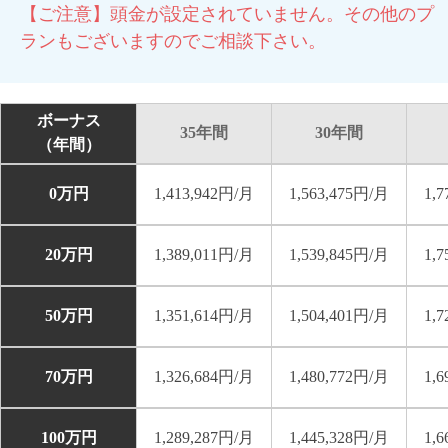
【ご注意】頭金が設定されていません。その他のプ
ランもございますのでご相談下さい。
ボーナス
35年間
30年間
（年間）
0万円
1,413,942円/月
1,563,475円/月
1,
20万円
1,389,011円/月
1,539,845円/月
1,
50万円
1,351,614円/月
1,504,401円/月
1,
70万円
1,326,684円/月
1,480,772円/月
1,
100万円
1,289,287円/月
1,445,328円/月
1,