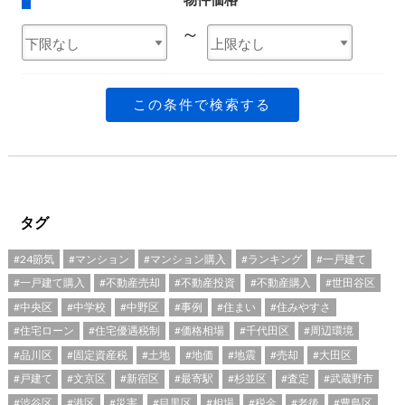
～
この条件で検索する
タグ
#24節気
#マンション
#マンション購入
#ランキング
#一戸建て
#一戸建て購入
#不動産売却
#不動産投資
#不動産購入
#世田谷区
#中央区
#中学校
#中野区
#事例
#住まい
#住みやすさ
#住宅ローン
#住宅優遇税制
#価格相場
#千代田区
#周辺環境
#品川区
#固定資産税
#土地
#地価
#地震
#売却
#大田区
#戸建て
#文京区
#新宿区
#最寄駅
#杉並区
#査定
#武蔵野市
#渋谷区
#港区
#災害
#目黒区
#相場
#税金
#老後
#豊島区