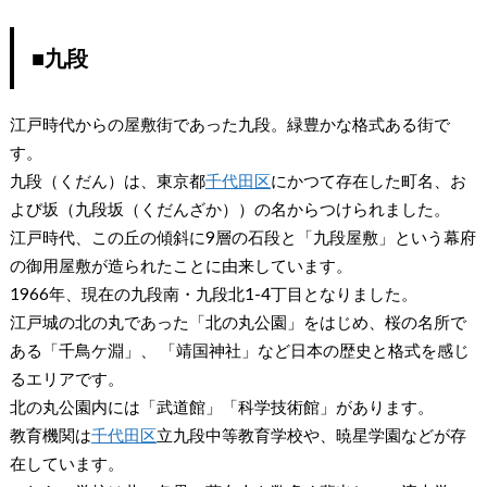
■九段
江戸時代からの屋敷街であった九段。緑豊かな格式ある街で
す。
九段（くだん）は、東京都
千代田区
にかつて存在した町名、お
よび坂（九段坂（くだんざか））の名からつけられました。
江戸時代、この丘の傾斜に9層の石段と「九段屋敷」という幕府
の御用屋敷が造られたことに由来しています。
1966年、現在の九段南・九段北1-4丁目となりました。
江戸城の北の丸であった「北の丸公園」をはじめ、桜の名所で
ある「千鳥ケ淵」、 「靖国神社」など日本の歴史と格式を感じ
るエリアです。
北の丸公園内には「武道館」「科学技術館」があります。
教育機関は
千代田区
立九段中等教育学校や、暁星学園などが存
在しています。