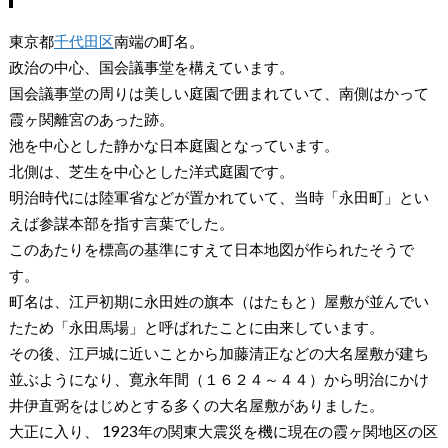
東京都
千代田区
南端の町名。
政治の中心、国会議事堂を構えています。
国会議事堂の周りは美しい庭園で囲まれていて、南側はかって
霞ヶ関離宮のあった跡。
池を中心とした静かな日本庭園となっています。
北側は、芝生を中心とした洋式庭園です。
明治時代には陸軍省などが置かれていて、当時「永田町」とい
えば参謀本部を指す言葉でした。
このあたりを標高の基準にすえて日本地図が作られたそうで
す。
町名は、江戸初期に永田姓の旗本（はたもと）屋敷が並んでい
たため「永田馬場」と呼ばれたことに由来しています。
その後、江戸城に近いことから加藤清正などの大名屋敷が建ち
並ぶようになり、寛永年間（１６２４～４４）から明治にかけ
井伊直弼をはじめとする多くの大名屋敷がありました。
大正に入り、 1923年の関東大震災を機に現在の霞ヶ関地区の区