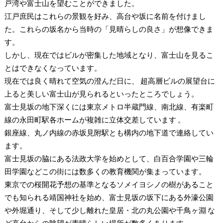
戸湾や富士山を望むことができました。
江戸庶民はこれらの景観を好み、高台や坂に名前を付けまし
た。これらの坂名から当時の「見晴らしの良さ」が想像できま
す。
しかし、現在ではビルが密集した地域となり、富士山を見るこ
とはできなくなっています。
現在では良く晴れて空気の澄んだ日に、 超高層ビルの展望台に
上ると美しい富士山が見られるといったところでしょう。
富士見坂の地下深くには東京メトロ半蔵門線、南北線、有楽町
線の永田町駅各ホームが複雑に立体交差しています 。
銀座線、丸ノ内線の赤坂見附駅とも構内の地下道で連絡してい
ます。
富士見坂の脇にある法政大学を始めとして、白百合学園や三輪
田学園などこの街には数多くの教育機関が集まっています。
東京での桜開花予想の基準となるソメイヨシノの樹があること
でも知られる靖国神社を始め、富士見坂の坂下にある外濠公園
や外堀通り、そして少し離れた皇居・北の丸公園や千鳥ヶ淵 な
ど高台からの眺望が素晴らしい場所が数多くあります。