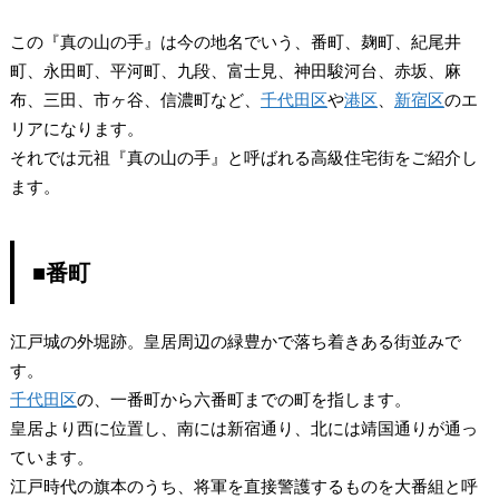
この『真の山の手』は今の地名でいう、番町、麹町、紀尾井
町、永田町、平河町、九段、富士見、神田駿河台、赤坂、麻
布、三田、市ヶ谷、信濃町など、
千代田区
や
港区
、
新宿区
のエ
リアになります。
それでは元祖『真の山の手』と呼ばれる高級住宅街をご紹介し
ます。
■番町
江戸城の外堀跡。皇居周辺の緑豊かで落ち着きある街並みで
す。
千代田区
の、一番町から六番町までの町を指します。
皇居より西に位置し、南には新宿通り、北には靖国通りが通っ
ています。
江戸時代の旗本のうち、将軍を直接警護するものを大番組と呼