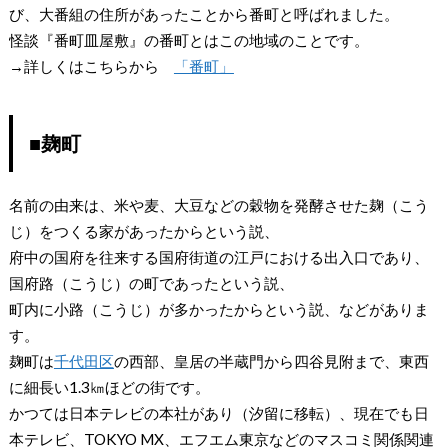
び、大番組の住所があったことから番町と呼ばれました。
怪談『番町皿屋敷』の番町とはこの地域のことです。
→詳しくはこちらから
「番町」
■麹町
名前の由来は、米や麦、大豆などの穀物を発酵させた麹（こう
じ）をつくる家があったからという説、
府中の国府を往来する国府街道の江戸における出入口であり、
国府路（こうじ）の町であったという説、
町内に小路（こうじ）が多かったからという説、などがありま
す。
麹町は
千代田区
の西部、皇居の半蔵門から四谷見附まで、東西
に細長い1.3㎞ほどの街です。
かつては日本テレビの本社があり（汐留に移転）、現在でも日
本テレビ、TOKYO MX、エフエム東京などのマスコミ関係関連