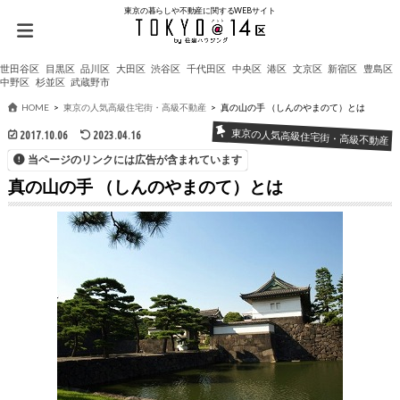
東京の暮らしや不動産に関するWEBサイト
世田谷区
目黒区
品川区
大田区
渋谷区
千代田区
中央区
港区
文京区
新宿区
豊島区
中野区
杉並区
武蔵野市
HOME
東京の人気高級住宅街・高級不動産
真の山の手 （しんのやまのて）とは
東京の人気高級住宅街・高級不動産
2017.10.06
2023.04.16
当ページのリンクには広告が含まれています
真の山の手 （しんのやまのて）とは