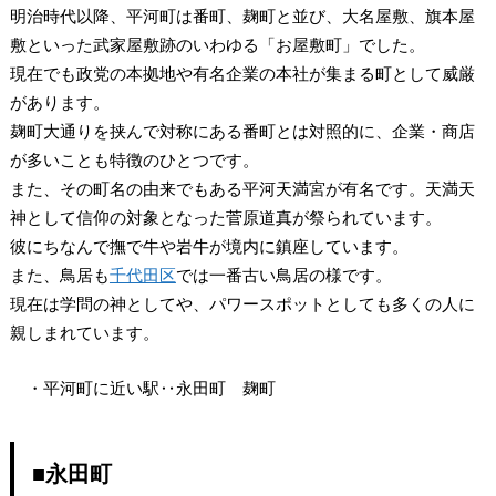
明治時代以降、平河町は番町、麹町と並び、大名屋敷、旗本屋
敷といった武家屋敷跡のいわゆる「お屋敷町」でした。
現在でも政党の本拠地や有名企業の本社が集まる町として威厳
があります。
麹町大通りを挟んで対称にある番町とは対照的に、企業・商店
が多いことも特徴のひとつです。
また、その町名の由来でもある平河天満宮が有名です。天満天
神として信仰の対象となった菅原道真が祭られています。
彼にちなんで撫で牛や岩牛が境内に鎮座しています。
また、鳥居も
千代田区
では一番古い鳥居の様です。
現在は学問の神としてや、パワースポットとしても多くの人に
親しまれています。
・平河町に近い駅‥永田町 麹町
■永田町