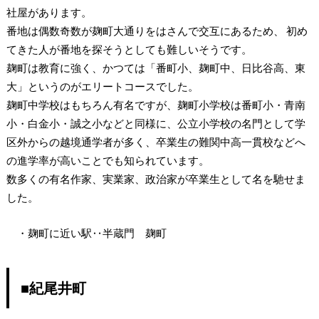
社屋があります。
番地は偶数奇数が麹町大通りをはさんで交互にあるため、 初め
てきた人が番地を探そうとしても難しいそうです。
麹町は教育に強く、かつては「番町小、麹町中、日比谷高、東
大」というのがエリートコースでした。
麹町中学校はもちろん有名ですが、麹町小学校は番町小・青南
小・白金小・誠之小などと同様に、公立小学校の名門として学
区外からの越境通学者が多く、卒業生の難関中高一貫校などへ
の進学率が高いことでも知られています。
数多くの有名作家、実業家、政治家が卒業生として名を馳せま
した。
・麹町に近い駅‥半蔵門 麹町
■紀尾井町