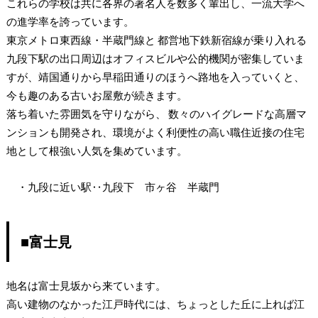
これらの学校は共に各界の著名人を数多く輩出し、一流大学へ
の進学率を誇っています。
東京メトロ東西線・半蔵門線と 都営地下鉄新宿線が乗り入れる
九段下駅の出口周辺はオフィスビルや公的機関が密集していま
すが、靖国通りから早稲田通りのほうへ路地を入っていくと、
今も趣のある古いお屋敷が続きます。
落ち着いた雰囲気を守りながら、 数々のハイグレードな高層マ
ンションも開発され、環境がよく利便性の高い職住近接の住宅
地として根強い人気を集めています。
・九段に近い駅‥九段下 市ヶ谷 半蔵門
■富士見
地名は富士見坂から来ています。
高い建物のなかった江戸時代には、ちょっとした丘に上れば江