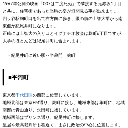
1967年公開の映画「007は二度死ぬ」で隣接する元赤坂1丁目
と共に、住宅街であった当時の姿が垣間見る事が出来ます。
四ッ谷駅麹町口を出て右方向に歩き、眼の前の上智大学から南
東側が紀尾井町になります。
正確には上智大の入り口とイグナチオ教会は麹町6丁目ですが、
大学のほとんどは紀尾井町に含まれます。
・紀尾井町に近い駅‥半蔵門 麹町
■平河町
東京都
千代田区
の西部に位置しています。
地域北部は東京FM通り、麹町に接し、地域東部は隼町に、地域
南部は青山通り、永田町に接しています。
地域西部はプリンス通り、紀尾井町に接します。
皇居や最高裁判所も程近く、まさに政治の中心に位置します。