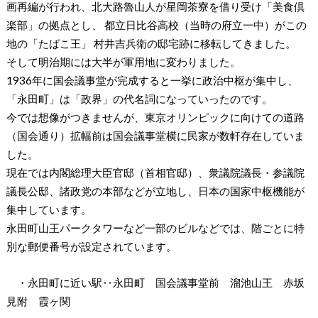
画再編が行われ、北大路魯山人が星岡茶寮を借り受け「美食倶
楽部」の拠点とし、 都立日比谷高校（当時の府立一中）がこの
地の「たばこ王」 村井吉兵衛の邸宅跡に移転してきました。
そして明治期には大半が軍用地に変わりました。
1936年に国会議事堂が完成すると一挙に政治中枢が集中し、
「永田町」は「政界」の代名詞になっていったのです。
今では想像がつきませんが、東京オリンピックに向けての道路
（国会通り）拡幅前は国会議事堂横に民家が数軒存在していま
した。
現在では内閣総理大臣官邸（首相官邸）、衆議院議長・参議院
議長公邸、諸政党の本部などが立地し、日本の国家中枢機能が
集中しています。
永田町山王パークタワーなど一部のビルなどでは、階ごとに特
別な郵便番号が設定されています。
・永田町に近い駅‥永田町 国会議事堂前 溜池山王 赤坂
見附 霞ヶ関