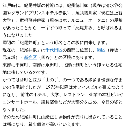
江戸時代、紀尾井坂の付近には、紀州徳川家（現在は清水谷公
園やグランドプリンスホテル赤坂）、尾張徳川家（現在は上智
大学）、彦根藩井伊家（現在はホテルニューオータニ）の屋敷
があったことから、一字ずつ取って「紀尾井坂」と呼ばれるよ
うになりました。
周辺の「紀尾井町」という町名もこの坂に由来します。
現在の「紀尾井坂」は
千代田区
の西部に位置し、
港区
（赤坂・
元赤坂）・
新宿区
（四谷）との区境にあります。
東部に平河町、南部は永田町、北部は麹町という錚々たる住宅
地に接しているのです。
かつては番町と並ぶ「山の手」の一つである緑多き優雅な佇ま
いの住宅街でしたが、1975年以降はオフィスビルが目立つよう
になり、 前述のホテル、大学、レストラン、企業の本社ビルや
コンサートホール、議員宿舎などが大部分を占め、今日の姿と
なりました。
そのため紀尾井町に由緒正しき物件が売りに出されていること
は稀になり、希少価値が高いといえます。