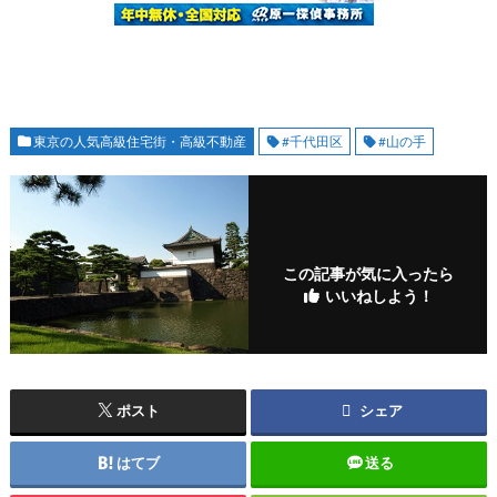
東京の人気高級住宅街・高級不動産
#千代田区
#山の手
この記事が気に入ったら
いいねしよう！
ポスト
シェア
はてブ
送る