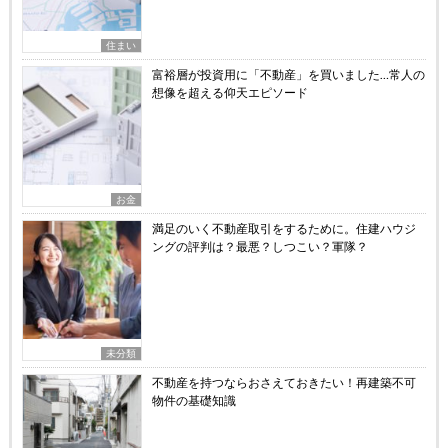
住まい
富裕層が投資用に「不動産」を買いました…常人の
想像を超える仰天エピソード
お金
満足のいく不動産取引をするために。住建ハウジ
ングの評判は？最悪？しつこい？軍隊？
未分類
不動産を持つならおさえておきたい！再建築不可
物件の基礎知識