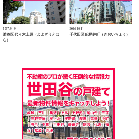
2017.9.19
2016.10.11
渋谷区 代々木上原（よよぎうえは
千代田区 紀尾井町（きおいちょう）
ら）