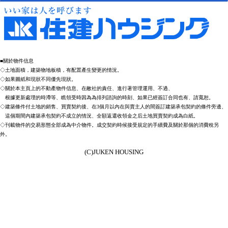
■關於物件信息
◇土地面積，建築物地板積，有配置產生變更的情況。
◇如果圖紙和現狀不同優先現狀。
◇關於本主頁上的不動產物件信息、在敝社的責任、進行著管理運用、不過、
根據更新處理的時滯等、瞧領受時因為為排列諮詢的時刻、如果已經簽訂合同也有、請寬恕。
◇建築條件付土地的銷售、買賣契約後、在3個月以內在與賣主人的間簽訂建築承包契約的條件旁邊、
這個期間內建築承包契約不成立的情況、全額返還收領金之后土地買賣契約成為白紙。
◇刊載物件的交易形態全部成為中介物件。成交契約時候接受規定的手續費及關於那個的消費稅另
外。
(C)JUKEN HOUSING