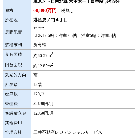
東京メトロ南北線 六本木一丁目車站 步行9分
60,800万円
税無し
價格
港区虎ノ門４丁目
所在地
3LDK
房間配置
LDK17.6帖：洋室7.6帖：洋室5帖：洋室5帖
所有権
敷地権利
2
専有面積
約86.37m
2
阳台面积
約12.85m
南
采光的方向
12階
所在階
120戸
総戸数
52690円/月
管理費
12960円/月
修繕積立金
其他费用
三井不動産レジデンシャルサービス
管理会社