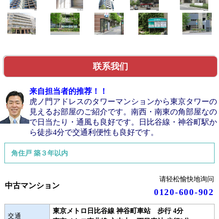
联系我们
来自担当者的推荐！！
虎ノ門アドレスのタワーマンションから東京タワーの
見えるお部屋のご紹介です。南西・南東の角部屋なの
で日当たり・通風も良好です。日比谷線・神谷町駅か
ら徒歩4分で交通利便性も良好です。
角住戸 築３年以内
请轻松愉快地询问
中古マンション
0120-600-902
東京メトロ日比谷線 神谷町車站 步行 4分
交通