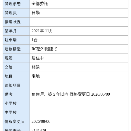
全部委託
管理形態
日勤
管理員
接道状況
2021年 11月
築年月
1台
駐車場
RC造21階建て
建物構造
居住中
現況
相談
交给
宅地
地目
追加項目
角住戸、築３年以内 価格変更日 2026/05/09
備考
小学校
中学校
2026/08/06
情報変更日
2141429
房源编号