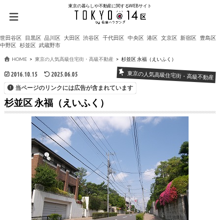
東京の暮らしや不動産に関するWEBサイト
世田谷区
目黒区
品川区
大田区
渋谷区
千代田区
中央区
港区
文京区
新宿区
豊島区
中野区
杉並区
武蔵野市
HOME
東京の人気高級住宅街・高級不動産
杉並区 永福（えいふく）
東京の人気高級住宅街・高級不動産
2016.10.15
2025.06.05
当ページのリンクには広告が含まれています
杉並区 永福（えいふく）