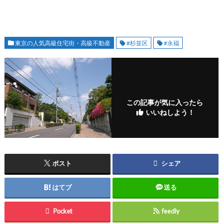
東京の人気高級住宅街・高級不動産
#杉並区
#永福
この記事が気に入ったら
いいねしよう！
ポスト
シェア
はてブ
送る
Pocket
feedly