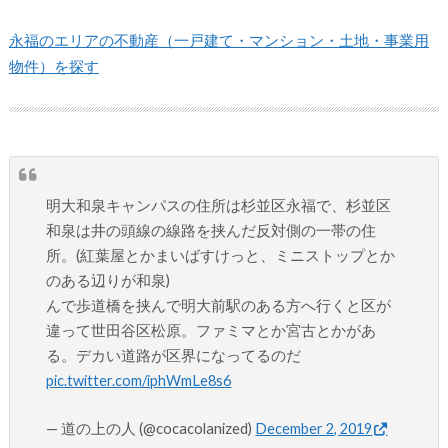
永福のエリアの不動産（一戸建て・マンション・土地・事業用
物件）を探す
明大和泉キャンパスの住所は杉並区永福で、杉並区
和泉は井の頭線の線路を挟んだ反対側の一帯の住
所。(紅葉屋とかまいばすけっと、ミニストップとか
のある辺りが和泉)
んで歩道橋を挟んで明大前駅のある方へ行くと区が
違って世田谷区松原。ファミマとか宮古とかがあ
る。デカい道路が区界になってるのだ
pic.twitter.com/iphWmLe8s6
— 道の上の人 (@cocacolanized)
December 2, 2019