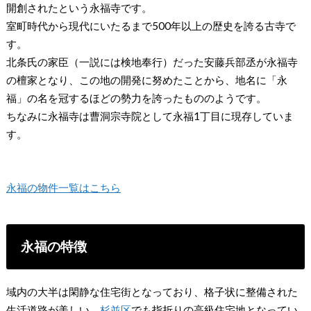
開創されたという永福寺です。
室町時代から現代にいたるまで500年以上の歴史を誇る古寺で
す。
北条氏の家臣（一説には検地奉行）だった安藤兵部丞が永福寺
の檀家となり、この地の開発に努めたことから、地名に「永
福」の名を冠するほどの勢力を誇ったもののようです。
ちなみに永福寺は曹洞宗寺院として永福1丁目に現存していま
す。
永福の物件一覧はこちら
永福の特徴
域内の大半は閑静な住宅街となっており、格子状に整備された
生活道路が美しい、
杉並区
でも指折りの高級住宅地となってい