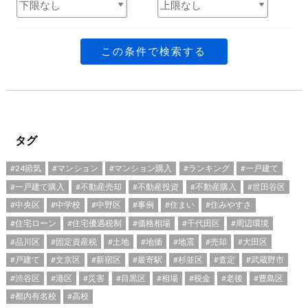
この条件で検索する
タグ
#24節気
#マンション
#マンション購入
#ランキング
#一戸建て
#一戸建て購入
#不動産売却
#不動産投資
#不動産購入
#世田谷区
#中央区
#中学校
#中野区
#事例
#住まい
#住みやすさ
#住宅ローン
#住宅優遇税制
#価格相場
#千代田区
#周辺環境
#品川区
#固定資産税
#土地
#地価
#地震
#売却
#大田区
#戸建て
#文京区
#新宿区
#最寄駅
#杉並区
#査定
#武蔵野市
#渋谷区
#港区
#災害
#目黒区
#相場
#税金
#老後
#豊島区
#都内有名校
#高校