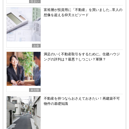
住まい
富裕層が投資用に「不動産」を買いました…常人の
想像を超える仰天エピソード
お金
満足のいく不動産取引をするために。住建ハウジ
ングの評判は？最悪？しつこい？軍隊？
未分類
不動産を持つならおさえておきたい！再建築不可
物件の基礎知識