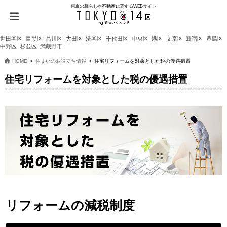
東京の暮らしや不動産に関するWEBサイト
世田谷区
目黒区
品川区
大田区
渋谷区
千代田区
中央区
港区
文京区
新宿区
豊島区
中野区
杉並区
武蔵野市
HOME
住まいのお役立ち情報
住宅リフォームを対象とした税の優遇措置
住宅リフォームを対象とした税の優遇措置
リフォームの減税制度