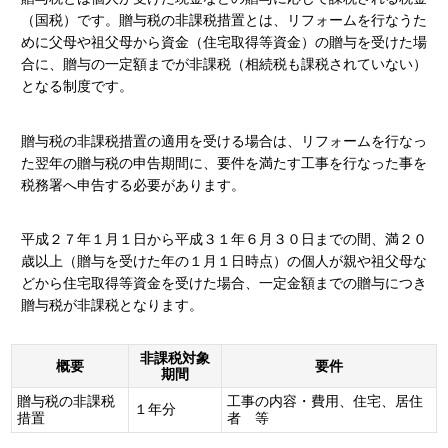
（国税）です。贈与税の非課税措置とは、リフォームを行なうた
めに父母や祖父母から資金（住宅取得等資金）の贈与を受けた場
合に、贈与の一定額までが非課税（相続税も課税されていない）
となる制度です。
贈与税の非課税措置の適用を受ける場合は、リフォームを行なっ
た翌年の贈与税の申告期間に、要件を満たす工事を行なった事を
税務署へ申告する必要があります。
平成２７年１月１日から平成３１年６月３０日までの間、満２０
歳以上（贈与を受けた年の１月１日時点）の個人が親や祖父母な
どから住宅取得等資金を受けた場合、一定金額までの贈与につき
贈与税が非課税となります。
非課税対象
概要
要件
期間
贈与税の非課税
工事の内容・費用、住宅、居住
１年分
措置
者 等