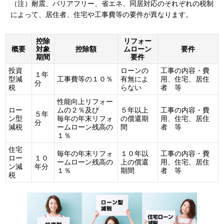
（注）耐震、バリアフリー、省エネ、同居対応のそれぞれの税制
によって、居住者、住宅や工事費等の要件が異なります。
控除
リフォー
概要
対象
控除額
ムローン
要件
期間
要件
投資
ローンの
工事の内容・費
１年
型減
工事費等の１０％
有無によ
用、住宅、居住
分
税
らない
者 等
性能向上リフォー
ロー
ムの２％及び
５年以上
工事の内容・費
５年
ン型
毎年の年末リフォ
の償還期
用、住宅、居住
分
減税
ームローン残高の
間
者 等
１％
住宅
毎年の年末リフォ
１０年以
工事の内容・費
ロー
１０
ームローン残高の
上の償還
用、住宅、居住
ン減
年分
１％
期間
者 等
税