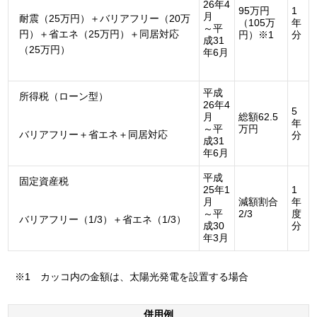
26年4
95万円
1
月
耐震（25万円）＋バリアフリー（20万
（105万
年
～平
円）＋省エネ（25万円）＋同居対応
円）※1
分
成31
（25万円）
年6月
平成
所得税（ローン型）
26年4
5
月
総額62.5
年
～平
万円
バリアフリー＋省エネ＋同居対応
分
成31
年6月
平成
固定資産税
25年1
1
月
減額割合
年
～平
2/3
度
バリアフリー（1/3）＋省エネ（1/3）
成30
分
年3月
※1 カッコ内の金額は、太陽光発電を設置する場合
併用例