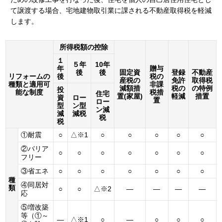
て譲渡する場合、宅地建物取引業に課される不動産取得税を軽減
します。
所得税額の控除
１
５年
10年
年
贈与
後
後
固定資
登録
不動産
リフォームの
後
税の
産税の
免許
取得税
種類と適用可
非課
減額措
税の
の特例
投
能な制度
税措
住宅
置(家屋)
軽減
措置
資
ロー
置
ロー
型
ン型
ン減
減
減税
税
税
①耐震
○
△※1
○
○
○
○
○
②バリア
○
○
○
○
○
○
○
フリー
③省エネ
○
○
○
○
○
○
○
種
④同居対
類
○
○
△※2
―
―
―
―
応
⑤増改築
等（①～
―
△※1
○
―
○
○
○