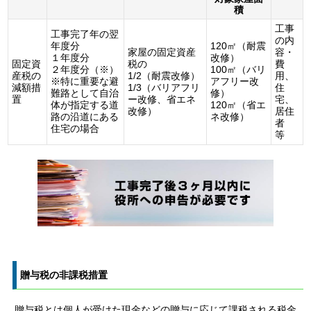
積
工事
工事完了年の翌
の内
年度分
120㎡（耐震
家屋の固定資産
容・
１年度分
改修）
固定資
税の
費
２年度分（※）
100㎡（バリ
産税の
1/2（耐震改修）
用、
※特に重要な避
アフリー改
減額措
1/3（バリアフリ
住
難路として自治
修）
置
ー改修、省エネ
宅、
体が指定する道
120㎡（省エ
改修）
居住
路の沿道にある
ネ改修）
者
住宅の場合
等
贈与税の非課税措置
贈与税とは個人が受けた現金などの贈与に応じて課税される税金