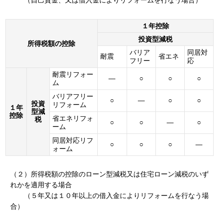
（自己資金、又は借入金によりリフォームを行なう場合）
１年控除
投資型減税
所得税額の控除
バリア
同居対
耐震
省エネ
フリー
応
耐震リフォー
―
○
○
○
ム
バリアフリー
○
―
○
○
投資
リフォーム
１年
型減
控除
省エネリフォ
税
○
○
―
○
ーム
同居対応リフ
○
○
○
―
ォーム
（２）所得税額の控除のローン型減税又は住宅ローン減税のいず
れかを適用する場合
（５年又は１０年以上の借入金によりリフォームを行なう場
合）