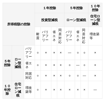
１０年
１年控除
５年控除
控除
住宅ロ
投資型減税
ローン型減税
ーン型
減税
所得税額の控除
同
同
バリ
省
バリ
省
耐
居
居
増改築
アフ
エ
アフ
エ
震
対
対
等
リー
ネ
リー
ネ
応
応
バリ
アフ
○
×
×
×
―
○
○
×
リー
ロー
５年
ン型
省エ
控除
○
×
×
×
○
―
○
×
減税
ネ
同居
○
×
×
×
○
○
―
×
対応
住宅
１０
増改
ロー
○
×
×
×
×
×
×
―
年控
ン減
築等
除
税