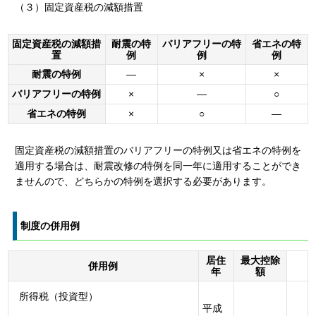
（３）固定資産税の減額措置
固定資産税の減額措
耐震の特
バリアフリーの特
省エネの特
置
例
例
例
耐震の特例
―
×
×
バリアフリーの特例
×
―
○
省エネの特例
×
○
―
固定資産税の減額措置のバリアフリーの特例又は省エネの特例を
適用する場合は、耐震改修の特例を同一年に適用することができ
ませんので、どちらかの特例を選択する必要があります。
制度の併用例
居住
最大控除
併用例
年
額
所得税（投資型）
平成