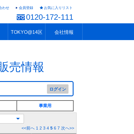
合わせ
会員登録
お気に入りリスト
0120-172-111
TOKYO@14区
会社情報
ャラリー
ュール
TOKYO@14区トップ
ブランド 高級住宅街
住まいのお役立ち
税・住宅ローン
不動産投資のポイント
防災！東京の地震
地域情報「東京さんぽ」
会社概要
アクセス
住建ハウジング上原支店
住建ハウジング中野
採用情報
販売情報
ログイン
事業用
<<前へ
1
2
3
4
5
6
7
次へ>>