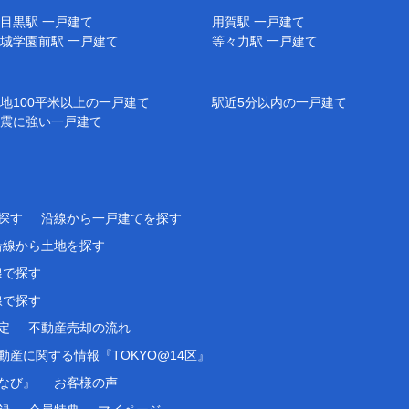
目黒駅 一戸建て
用賀駅 一戸建て
城学園前駅 一戸建て
等々力駅 一戸建て
地100平米以上の一戸建て
駅近5分以内の一戸建て
震に強い一戸建て
探す
沿線から一戸建てを探す
沿線から土地を探す
線で探す
線で探す
定
不動産売却の流れ
産に関する情報『TOKYO@14区』
なび』
お客様の声