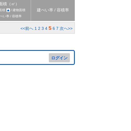
面積（㎡）
建ぺい率 / 容積率
面積
/ 建物面積
ぺい率 / 容積率
5
<<前へ
1
2
3
4
6
7
次へ>>
ログイン