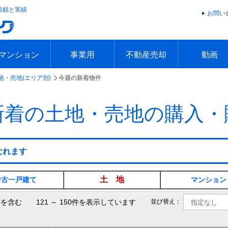
信頼と実績
お問い
マンション
事業用
不動産売却
動画
地・売地(エリア別)
今週の新着物件
エリアで探す
沿線で探す
本日の新着物件
今週の新着物件
エリアで探す
沿線で探す
本日の新着物件
今週の新着物件
不動産売却トップ
簡単無料査定
不動産売却の流れ
不動産売却 Q&A
海外からの不動産売買
住まなび
TVCMギ
放送スケジ
お客様の声
新着の土地・売地の購入・
なれます
土 地
中古一戸建て
マンション
を含む 121 ～ 150件を表示しています
並び替え：