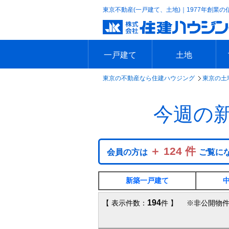
東京不動産(一戸建て、土地)｜1977年創業の
一戸建て
土地
東京の不動産なら住建ハウジング
東京の土
エリアで探す
沿線で探す
新築一戸建て
中古一戸建て
本日の新着物件
今週の新着物件
エリアで探す
沿線で探す
本日の新着物件
今週の新着物件
今週の
＋ 124 件
会員の方は
ご覧に
新築一戸建て
194
【 表示件数：
件 】 ※非公開物件