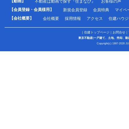
【動画】
不動産は動画で探す『住まなび』
お客様の声
【会員登録・会員様用】
新規会員登録
会員特典
マイペ
【会社概要】
会社概要
採用情報
アクセス
住建ハウジ
｜
住建トップページ
｜
お問合せ
｜
東京不動産
(
一戸建て、土地、売却、動
Copyright(c) 1997-2026 J