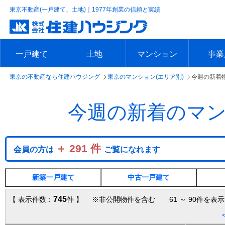
東京不動産(一戸建て、土地)｜1977年創業の信頼と実績
一戸建て
土地
マンション
事業
東京の不動産なら住建ハウジング
東京のマンション(エリア別)
今週の新着
エリアで探す
沿線で探す
新築一戸建て
中古一戸建て
本日の新着物件
今週の新着物件
エリアで探す
沿線で探す
本日の新着物件
今週の新着物件
エリアで探す
沿線で探す
本日の新着物件
今週の新着物件
エリア
沿線で
本日の
今週の
今週の新着のマ
＋ 291 件
会員の方は
ご覧になれます
新築一戸建て
中古一戸建て
745
【 表示件数：
件 】 ※非公開物件を含む 61 ～ 90件を表