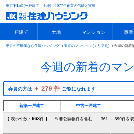
東京不動産(一戸建て、土地)｜1977年創業の信頼と実績
一戸建て
土地
マンション
事業
東京の不動産なら住建ハウジング
東京のマンション(エリア別)
今週の新着
エリアで探す
沿線で探す
新築一戸建て
中古一戸建て
本日の新着物件
今週の新着物件
エリアで探す
沿線で探す
本日の新着物件
今週の新着物件
エリアで探す
沿線で探す
本日の新着物件
今週の新着物件
エリア
沿線で
本日の
今週の
今週の新着のマ
＋ 279 件
会員の方は
ご覧になれます
新築一戸建て
中古一戸建て
663
【 表示件数：
件 】 ※非公開物件を含む 361 ～ 390件を