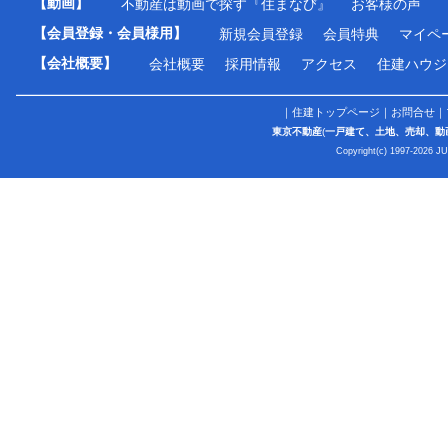
【動画】
不動産は動画で探す『住まなび』
お客様の声
【会員登録・会員様用】
新規会員登録
会員特典
マイペ
【会社概要】
会社概要
採用情報
アクセス
住建ハウジ
｜
住建トップページ
｜
お問合せ
｜
東京不動産
(
一戸建て、土地、売却、動
Copyright(c) 1997-2026 J