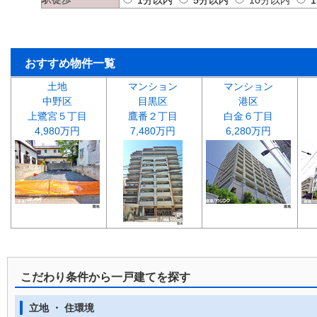
1分以内
5分以内
10分以内
おすすめ物件一覧
土地
マンション
マンション
中野区
目黒区
港区
上鷺宮５丁目
鷹番２丁目
白金６丁目
4,980万円
7,480万円
6,280万円
こだわり条件から一戸建てを探す
立地 ・ 住環境