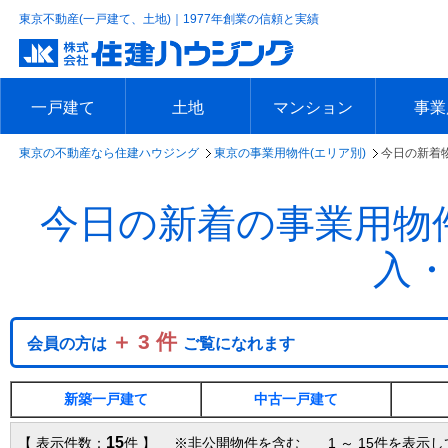
東京不動産(一戸建て、土地)｜1977年創業の信頼と実績
一戸建て
土地
マンション
事業
東京の不動産なら住建ハウジング
東京の事業用物件(エリア別)
今日の新着
エリアで探す
沿線で探す
新築一戸建て
中古一戸建て
本日の新着物件
今週の新着物件
エリアで探す
沿線で探す
本日の新着物件
今週の新着物件
エリアで探す
沿線で探す
本日の新着物件
今週の新着物件
エリア
沿線で
本日の
今週の
今日の新着の事業用物
入
＋ 3 件
会員の方は
ご覧になれます
新築一戸建て
中古一戸建て
15
【 表示件数：
件 】 ※非公開物件を含む 1 ～ 15件を表示