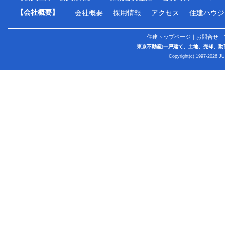
【会社概要】
会社概要
採用情報
アクセス
住建ハウジ
｜
住建トップページ
｜
お問合せ
｜
東京不動産
(
一戸建て、土地、売却、動
Copyright(c) 1997-2026 J