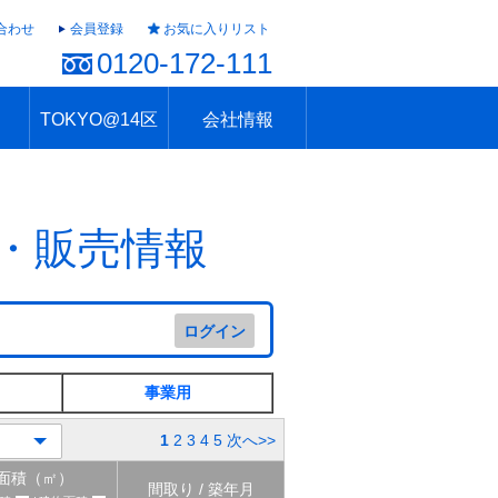
合わせ
会員登録
お気に入りリスト
0120-172-111
TOKYO@14区
会社情報
ャラリー
ュール
TOKYO@14区トップ
ブランド 高級住宅街
住まいのお役立ち
税・住宅ローン
不動産投資のポイント
防災！東京の地震
地域情報「東京さんぽ」
会社概要
アクセス
住建ハウジング上原支店
住建ハウジング中野
採用情報
・販売情報
ログイン
事業用
1
2
3
4
5
次へ>>
面積（㎡）
間取り / 築年月