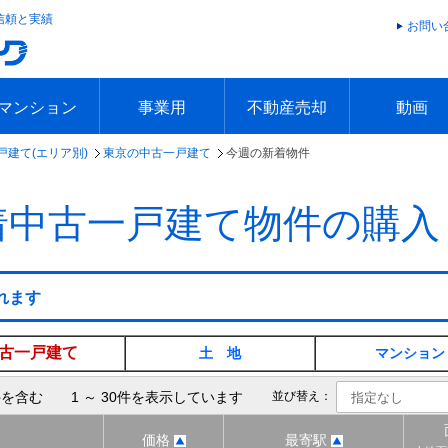
信頼と実績
お問い
マンション
事業用
不動産売却
動画
戸建て(エリア別)
東京の中古一戸建て
今週の新着物件
エリアで探す
沿線で探す
本日の新着物件
今週の新着物件
エリアで探す
沿線で探す
本日の新着物件
今週の新着物件
不動産売却トップ
簡単無料査定
不動産売却の流れ
不動産売却 Q&A
海外からの不動産売買
住まなび
TVCMギ
放送スケジ
お客様の声
着中古一戸建て物件の購入
れます
古一戸建て
土 地
マンション
を含む 1 ～ 30件を表示しています
並び替え：
価格
最寄駅