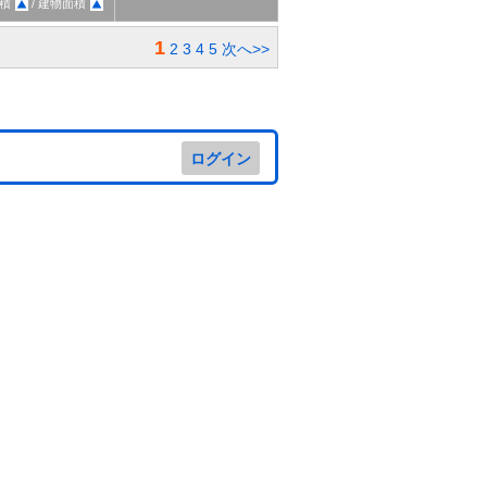
積
/ 建物面積
1
2
3
4
5
次へ>>
ログイン