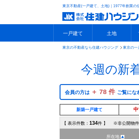
東京不動産(一戸建て、土地)｜1977年創業の
一戸建て
土地
東京の不動産なら住建ハウジング
東京の一
エリアで探す
沿線で探す
新築一戸建て
中古一戸建て
本日の新着物件
今週の新着物件
エリアで探す
沿線で探す
本日の新着物件
今週の新着物件
今週の新
＋ 78 件
会員の方は
ご覧にな
中
新築一戸建て
134
【 表示件数：
件 】 ※非公開物件
所在地