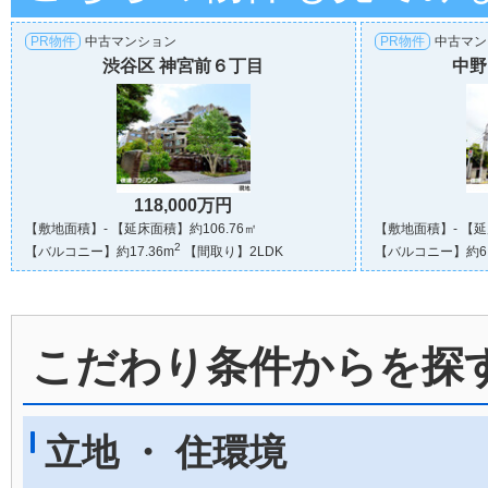
PR物件
中古マンション
PR物件
中古マン
渋谷区 神宮前６丁目
中野
118,000万円
【敷地面積】- 【延床面積】約106.76㎡
【敷地面積】- 【延
2
【バルコニー】約17.36m
【間取り】2LDK
【バルコニー】約6.
こだわり条件からを探
立地 ・ 住環境