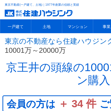
東京不動産(一戸建て、土地)｜1977年創業の信頼と実績
一戸建て
土地
マンション
事業
東京の不動産なら住建ハウジン
エリアで探す
沿線で探す
新築一戸建て
中古一戸建て
本日の新着物件
今週の新着物件
エリアで探す
沿線で探す
本日の新着物件
今週の新着物件
エリアで探す
沿線で探す
本日の新着物件
今週の新着物件
エリア
沿線で
本日の
今週の
10001万～20000万
京王井の頭線の1000
ン購入
＋ 34 件
会員の方は
ご