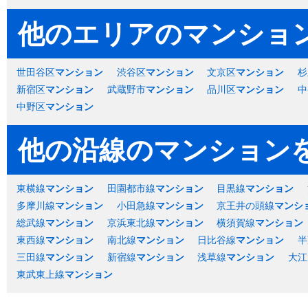
他のエリアのマンショ
世田谷区
マンション
渋谷区
マンション
文京区
マンション
杉
新宿区
マンション
武蔵野市
マンション
品川区
マンション
中
中野区
マンション
他の沿線のマンション
東横線
マンション
田園都市線
マンション
目黒線
マンション
多摩川線
マンション
小田急線
マンション
京王井の頭線
マンシ
総武線
マンション
京浜東北線
マンション
横須賀線
マンション
東西線
マンション
南北線
マンション
日比谷線
マンション
半
三田線
マンション
新宿線
マンション
浅草線
マンション
大江
東武東上線
マンション